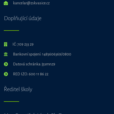
kancelar@zskvasice.cz
Doplňující údaje
IČ: 709 233 29
Bankovní spojení: 1483606369/0800
Datová schránka: j5smnz9
RED IZO: 600 11 86 22
Ředitel školy