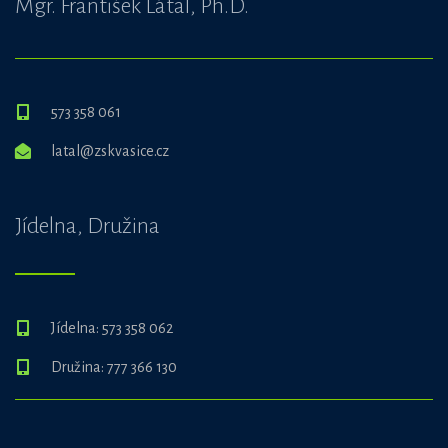
Mgr. František Látal, Ph.D.
573 358 061
latal@zskvasice.cz
Jídelna, Družina
Jídelna: 573 358 062
Družina: 777 366 130