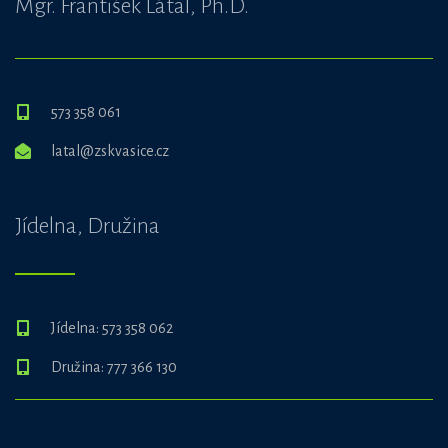
Mgr. František Látal, Ph.D.
573 358 061
latal@zskvasice.cz
Jídelna, Družina
Jídelna: 573 358 062
Družina: 777 366 130