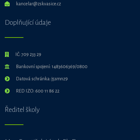
kancelar@zskvasice.cz
Doplňující údaje
IČ: 709 233 29
Bankovní spojení: 1483606369/0800
Datová schránka: j5smnz9
RED IZO: 600 11 86 22
Ředitel školy